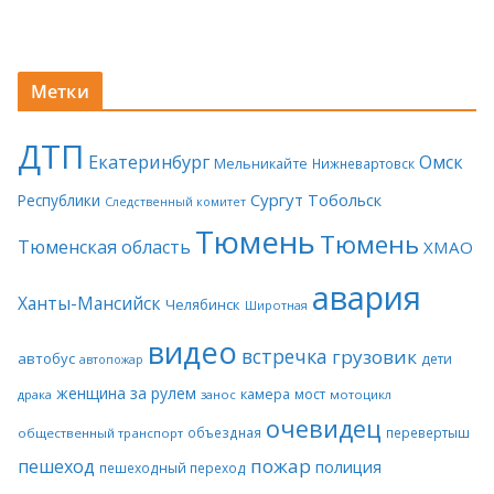
Метки
ДТП
Екатеринбург
Омск
Мельникайте
Нижневартовск
Сургут
Тобольск
Республики
Следственный комитет
Тюмень
Тюмень
Тюменская область
ХМАО
авария
Ханты-Мансийск
Челябинск
Широтная
видео
встречка
грузовик
автобус
дети
автопожар
женщина за рулем
камера
мост
драка
занос
мотоцикл
очевидец
объездная
перевертыш
общественный транспорт
пожар
пешеход
полиция
пешеходный переход