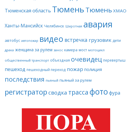
Тюмень
Тюмень
Тюменская область
ХМАО
авария
Ханты-Мансийск
Челябинск
Широтная
видео
встречка
грузовик
автобус
дети
автопожар
женщина за рулем
камера
мост
драка
занос
мотоцикл
очевидец
объездная
перевертыш
общественный транспорт
пожар
пешеход
полиция
пешеходный переход
последствия
пьяный за рулем
пьяный
фото
регистратор
трасса
сводка
фура