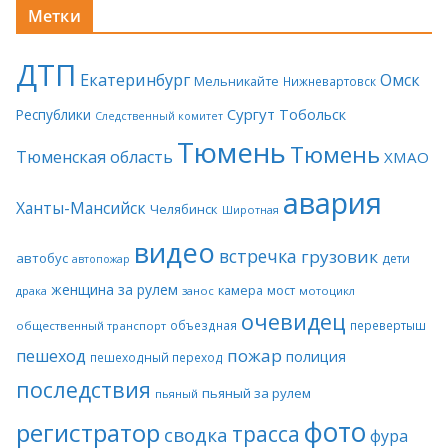
Метки
ДТП
Екатеринбург
Омск
Мельникайте
Нижневартовск
Сургут
Тобольск
Республики
Следственный комитет
Тюмень
Тюмень
Тюменская область
ХМАО
авария
Ханты-Мансийск
Челябинск
Широтная
видео
встречка
грузовик
автобус
дети
автопожар
женщина за рулем
камера
мост
драка
занос
мотоцикл
очевидец
объездная
перевертыш
общественный транспорт
пожар
пешеход
полиция
пешеходный переход
последствия
пьяный за рулем
пьяный
фото
регистратор
трасса
сводка
фура