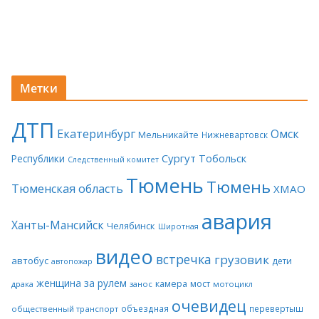
Метки
ДТП
Екатеринбург
Омск
Мельникайте
Нижневартовск
Сургут
Тобольск
Республики
Следственный комитет
Тюмень
Тюмень
Тюменская область
ХМАО
авария
Ханты-Мансийск
Челябинск
Широтная
видео
встречка
грузовик
автобус
дети
автопожар
женщина за рулем
камера
мост
драка
занос
мотоцикл
очевидец
объездная
перевертыш
общественный транспорт