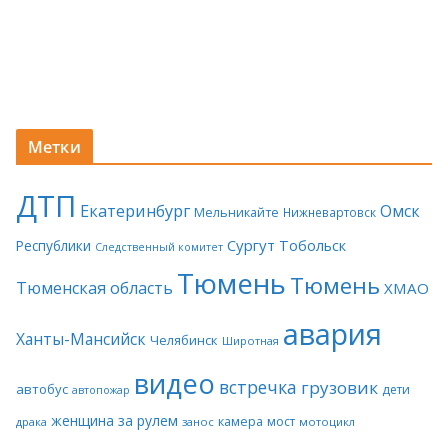
Метки
ДТП
Екатеринбург
Омск
Мельникайте
Нижневартовск
Сургут
Тобольск
Республики
Следственный комитет
Тюмень
Тюмень
Тюменская область
ХМАО
авария
Ханты-Мансийск
Челябинск
Широтная
видео
встречка
грузовик
автобус
дети
автопожар
женщина за рулем
камера
мост
драка
занос
мотоцикл