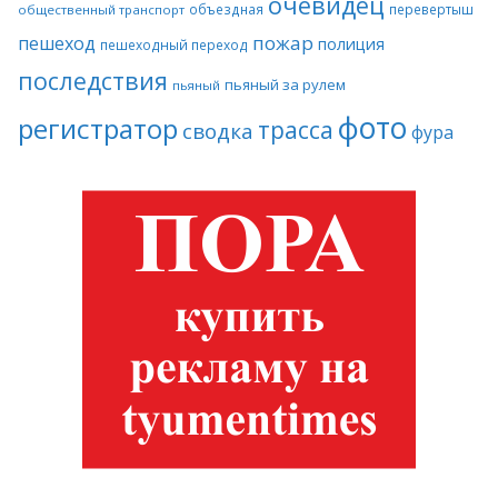
очевидец
объездная
перевертыш
общественный транспорт
пожар
пешеход
полиция
пешеходный переход
последствия
пьяный за рулем
пьяный
фото
регистратор
трасса
сводка
фура