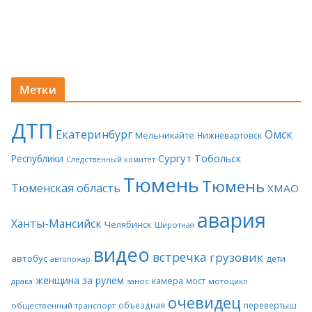
Метки
ДТП
Екатеринбург
Омск
Мельникайте
Нижневартовск
Сургут
Тобольск
Республики
Следственный комитет
Тюмень
Тюмень
Тюменская область
ХМАО
авария
Ханты-Мансийск
Челябинск
Широтная
видео
встречка
грузовик
автобус
дети
автопожар
женщина за рулем
камера
мост
драка
занос
мотоцикл
очевидец
объездная
перевертыш
общественный транспорт