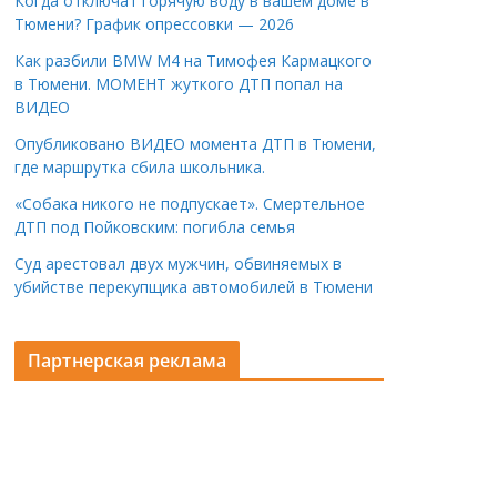
Когда отключат горячую воду в вашем доме в
Тюмени? График опрессовки — 2026
Как разбили BMW M4 на Тимофея Кармацкого
в Тюмени. МОМЕНТ жуткого ДТП попал на
ВИДЕО
Опубликовано ВИДЕО момента ДТП в Тюмени,
где маршрутка сбила школьника.
«Собака никого не подпускает». Смертельное
ДТП под Пойковским: погибла семья
Суд арестовал двух мужчин, обвиняемых в
убийстве перекупщика автомобилей в Тюмени
Партнерская реклама