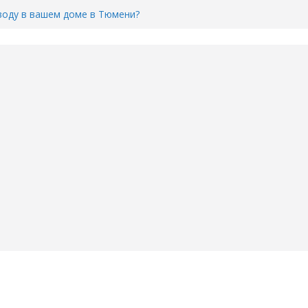
воду в вашем доме в Тюмени?
6
Тимофея Кармацкого в Тюмени.
пал на ВИДЕО
ента ДТП в Тюмени, где
ка.
сь список и график работы
юмени
Адреса пунктов бесплатного