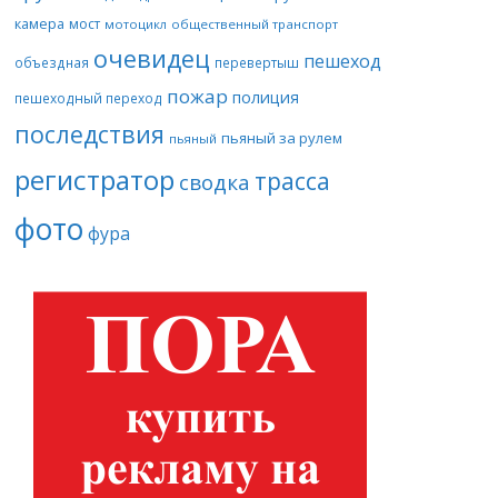
камера
мост
мотоцикл
общественный транспорт
очевидец
пешеход
объездная
перевертыш
пожар
полиция
пешеходный переход
последствия
пьяный за рулем
пьяный
регистратор
трасса
сводка
фото
фура