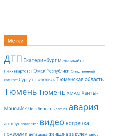
Метки
ДТП
Екатеринбург
Мельникайте
Омск
Республики
Нижневартовск
Следственный
Тюменская область
Сургут
Тобольск
комитет
Тюмень
Тюмень
Ханты-
ХМАО
авария
Мансийск
Челябинск
Широтная
видео
встречка
автобус
автопожар
грузовик
женщина за рулем
дети
драка
занос