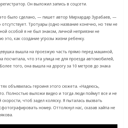
регистратор. Он выложил запись в соцсети.
о это было сделано, — пишет автор Мирхардар Зурабаев, —
 отсутствует. Тротуары (одно название конечно, но тем не
ной особой я не был знаком, личной неприязни не
ю это, как создание угрозы жизни ребенку.
девушка вышла на проезжую часть прямо перед машиной,
а посчитала, что эта улица не для проезда автомобилей,
Более того, она вышла на дорогу за 10 метров до знака
етях объявилась героиня этого сюжета. «Надеюсь,
это. Полностью выложи видео и тогда люди поймут все и не
й скорости, чтоб задел коляску. Я пыталась вызвать
 сфотографировать номер. Оттолкнул нас, сказав хайпа не
лякова.