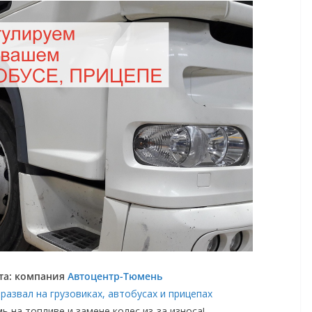
та: компания
Автоцентр-Тюмень
развал на грузовиках, автобусах и прицепах
ь на топливе и замене колес из-за износа!