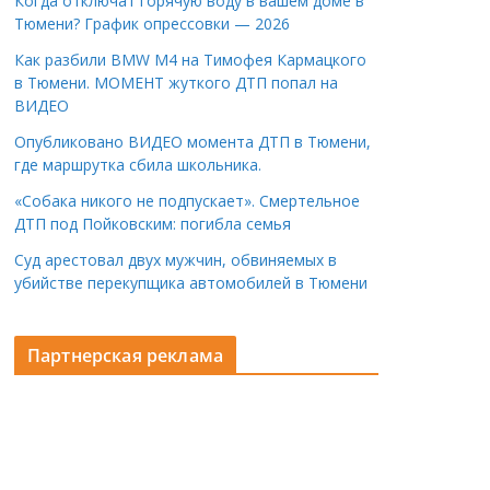
Когда отключат горячую воду в вашем доме в
Тюмени? График опрессовки — 2026
Как разбили BMW M4 на Тимофея Кармацкого
в Тюмени. МОМЕНТ жуткого ДТП попал на
ВИДЕО
Опубликовано ВИДЕО момента ДТП в Тюмени,
где маршрутка сбила школьника.
«Собака никого не подпускает». Смертельное
ДТП под Пойковским: погибла семья
Суд арестовал двух мужчин, обвиняемых в
убийстве перекупщика автомобилей в Тюмени
Партнерская реклама