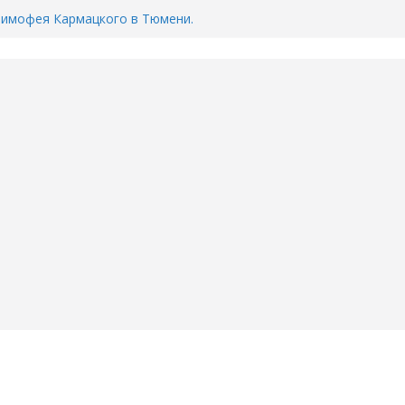
воду в вашем доме в Тюмени?
6
Тимофея Кармацкого в Тюмени.
пал на ВИДЕО
ента ДТП в Тюмени, где
ка.
сь список и график работы
юмени
Адреса пунктов бесплатного