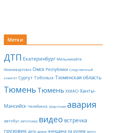
Метки
ДТП
Екатеринбург
Мельникайте
Омск
Республики
Нижневартовск
Следственный
Тюменская область
Сургут
Тобольск
комитет
Тюмень
Тюмень
Ханты-
ХМАО
авария
Мансийск
Челябинск
Широтная
видео
встречка
автобус
автопожар
грузовик
женщина за рулем
дети
драка
занос