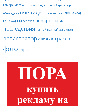
камера
мост
мотоцикл
общественный транспорт
очевидец
пешеход
объездная
перевертыш
пожар
полиция
пешеходный переход
последствия
пьяный за рулем
пьяный
регистратор
трасса
сводка
фото
фура