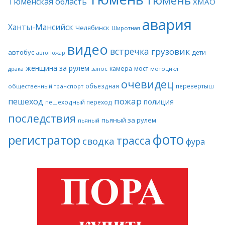
Тюмень
Тюменская область
ХМАО
авария
Ханты-Мансийск
Челябинск
Широтная
видео
встречка
грузовик
автобус
дети
автопожар
женщина за рулем
камера
мост
драка
занос
мотоцикл
очевидец
объездная
перевертыш
общественный транспорт
пожар
пешеход
полиция
пешеходный переход
последствия
пьяный за рулем
пьяный
фото
регистратор
трасса
сводка
фура