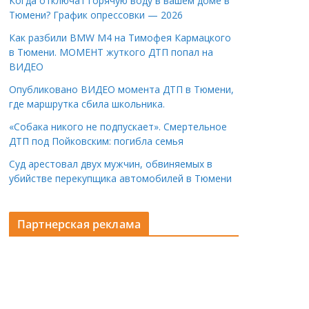
Когда отключат горячую воду в вашем доме в
Тюмени? График опрессовки — 2026
Как разбили BMW M4 на Тимофея Кармацкого
в Тюмени. МОМЕНТ жуткого ДТП попал на
ВИДЕО
Опубликовано ВИДЕО момента ДТП в Тюмени,
где маршрутка сбила школьника.
«Собака никого не подпускает». Смертельное
ДТП под Пойковским: погибла семья
Суд арестовал двух мужчин, обвиняемых в
убийстве перекупщика автомобилей в Тюмени
Партнерская реклама