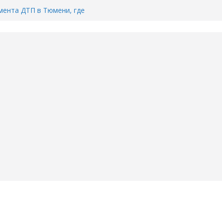
Тимофея Кармацкого в Тюмени.
пал на ВИДЕО
ента ДТП в Тюмени, где
ка.
сь список и график работы
юмени
Адреса пунктов бесплатного
воду в вашем доме в Тюмени?
6