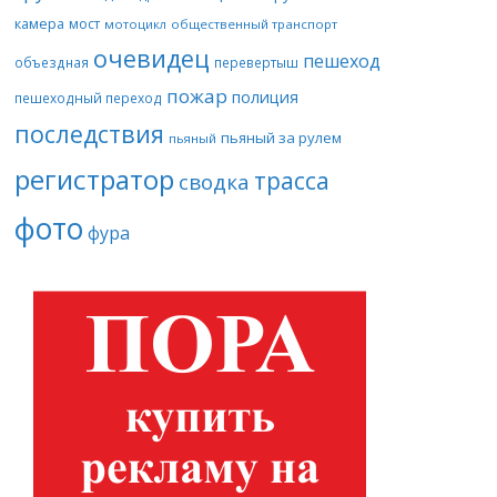
камера
мост
мотоцикл
общественный транспорт
очевидец
пешеход
объездная
перевертыш
пожар
полиция
пешеходный переход
последствия
пьяный за рулем
пьяный
регистратор
трасса
сводка
фото
фура