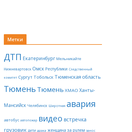
Метки
ДТП
Екатеринбург
Мельникайте
Омск
Республики
Нижневартовск
Следственный
Тюменская область
Сургут
Тобольск
комитет
Тюмень
Тюмень
Ханты-
ХМАО
авария
Мансийск
Челябинск
Широтная
видео
встречка
автобус
автопожар
грузовик
женщина за рулем
дети
драка
занос