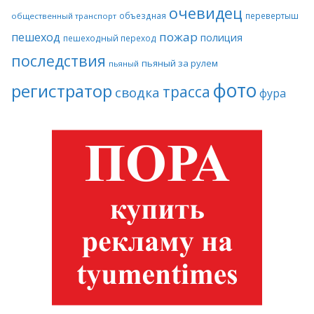
очевидец
объездная
перевертыш
общественный транспорт
пожар
пешеход
полиция
пешеходный переход
последствия
пьяный за рулем
пьяный
фото
регистратор
трасса
сводка
фура