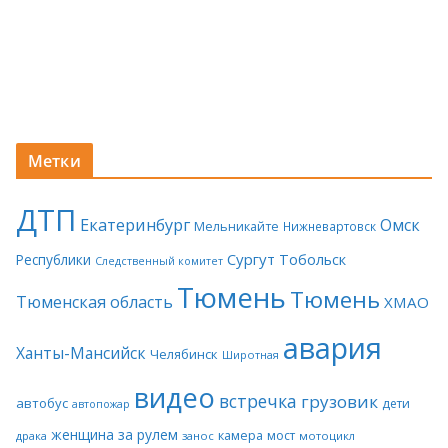
Метки
ДТП
Екатеринбург
Омск
Мельникайте
Нижневартовск
Сургут
Тобольск
Республики
Следственный комитет
Тюмень
Тюмень
Тюменская область
ХМАО
авария
Ханты-Мансийск
Челябинск
Широтная
видео
встречка
грузовик
автобус
дети
автопожар
женщина за рулем
камера
мост
драка
занос
мотоцикл