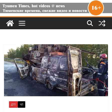
ДТП
ЧП