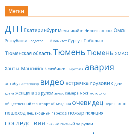
Метки
ДТП
Екатеринбург
Омск
Мельникайте
Нижневартовск
Сургут
Тобольск
Республики
Следственный комитет
Тюмень
Тюмень
Тюменская область
ХМАО
авария
Ханты-Мансийск
Челябинск
Широтная
видео
встречка
грузовик
автобус
дети
автопожар
женщина за рулем
камера
мост
драка
занос
мотоцикл
очевидец
объездная
перевертыш
общественный транспорт
пожар
пешеход
полиция
пешеходный переход
последствия
пьяный за рулем
пьяный