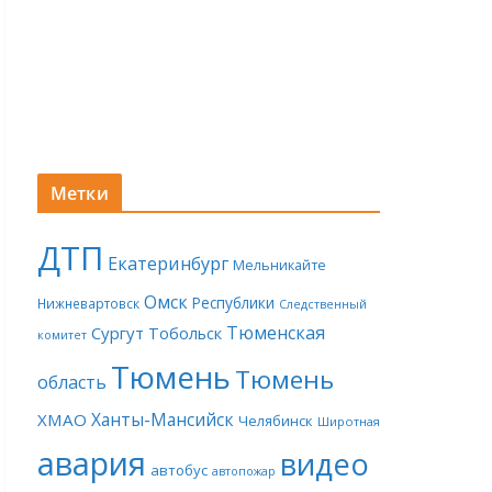
Метки
ДТП
Екатеринбург
Мельникайте
Омск
Республики
Нижневартовск
Следственный
Тюменская
Сургут
Тобольск
комитет
Тюмень
Тюмень
область
Ханты-Мансийск
ХМАО
Челябинск
Широтная
авария
видео
автобус
автопожар