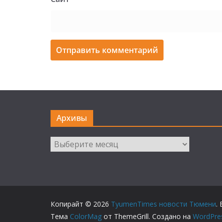
Архивы
Архивы
Копирайт © 2026
TyumenTimes новости Тюмени
.
Тема
ColorMag
от ThemeGrill. Создано на
WordPre