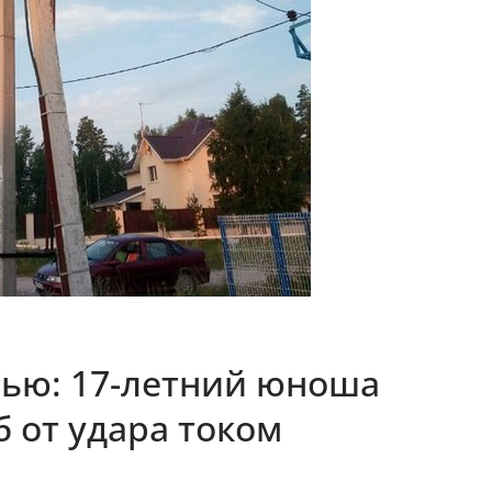
нью: 17-летний юноша
б от удара током