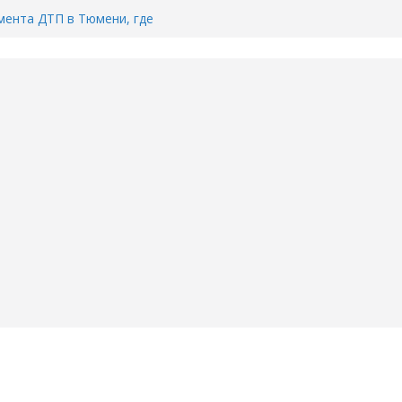
ента ДТП в Тюмени, где
ка.
сь список и график работы
юмени
Адреса пунктов бесплатного
воду в вашем доме в Тюмени?
6
Тимофея Кармацкого в Тюмени.
пал на ВИДЕО