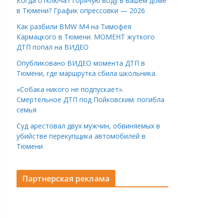
Когда отключат горячую воду в вашем доме
в Тюмени? График опрессовки — 2026
Как разбили BMW M4 на Тимофея
Кармацкого в Тюмени. МОМЕНТ жуткого
ДТП попал на ВИДЕО
Опубликовано ВИДЕО момента ДТП в
Тюмени, где маршрутка сбила школьника.
«Собака никого не подпускает».
Смертельное ДТП под Пойковским: погибла
семья
Суд арестовал двух мужчин, обвиняемых в
убийстве перекупщика автомобилей в
Тюмени
Партнерская реклама