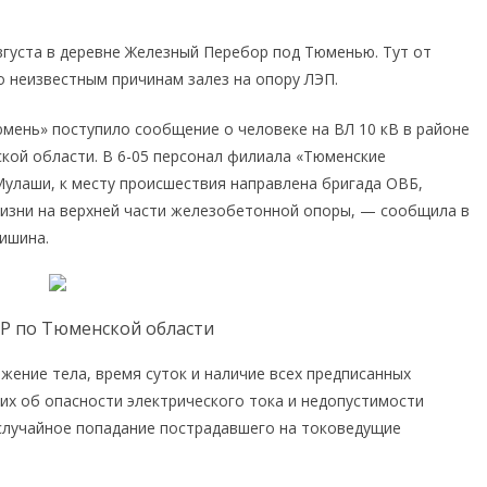
вгуста в деревне Железный Перебор под Тюменью. Тут от
о неизвестным причинам залез на опору ЛЭП.
мень» поступило сообщение о человеке на ВЛ 10 кВ в районе
кой области. В 6-05 персонал филиала «Тюменские
Мулаши, к месту происшествия направлена бригада ОВБ,
изни на верхней части железобетонной опоры, — сообщила в
ишина.
КР по Тюменской области
ение тела, время суток и наличие всех предписанных
их об опасности электрического тока и недопустимости
случайное попадание пострадавшего на токоведущие