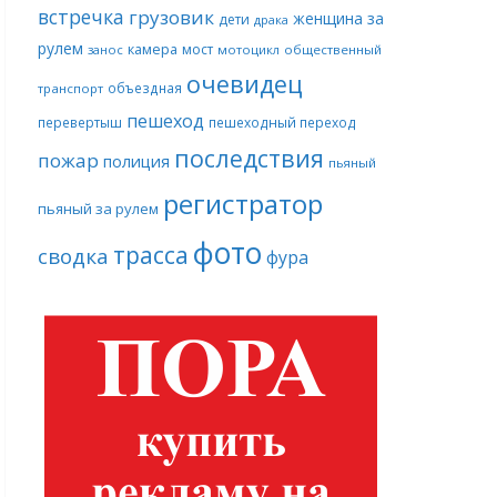
встречка
грузовик
женщина за
дети
драка
рулем
камера
мост
занос
мотоцикл
общественный
очевидец
объездная
транспорт
пешеход
перевертыш
пешеходный переход
последствия
пожар
полиция
пьяный
регистратор
пьяный за рулем
фото
трасса
сводка
фура