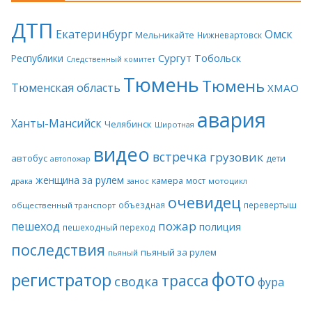
ДТП
Екатеринбург
Омск
Мельникайте
Нижневартовск
Сургут
Тобольск
Республики
Следственный комитет
Тюмень
Тюмень
Тюменская область
ХМАО
авария
Ханты-Мансийск
Челябинск
Широтная
видео
встречка
грузовик
автобус
дети
автопожар
женщина за рулем
камера
мост
драка
занос
мотоцикл
очевидец
объездная
перевертыш
общественный транспорт
пожар
пешеход
полиция
пешеходный переход
последствия
пьяный за рулем
пьяный
фото
регистратор
трасса
сводка
фура