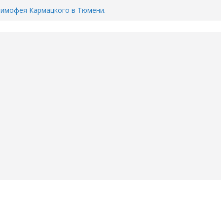
Тимофея Кармацкого в Тюмени.
пал на ВИДЕО
ента ДТП в Тюмени, где
ка.
сь список и график работы
юмени
Адреса пунктов бесплатного
воду в вашем доме в Тюмени?
6