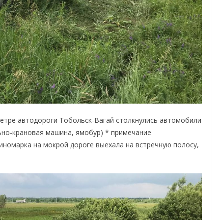
ометре автодороги Тобольск-Вагай столкнулись автомобили
ьно-крановая машина, ямобур) * примечание
 иномарка на мокрой дороге выехала на встречную полосу,