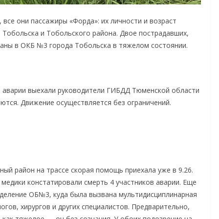
 все они пассажиры «Форда»: их личности и возраст
 Тобольска и Тобольского района. Двое пострадавших,
ваны в ОКБ №3 города Тобольска в тяжелом состоянии.
о аварии выехали руководители ГИБДД Тюменской области
яются. Движение осуществляется без ограничений.
ный район на трассе скорая помощь приехала уже в 9.26.
 медики констатировали смерть 4 участников аварии. Еще
деление ОБ№3, куда была вызвана мультидисциплинарная
огов, хирургов и других специалистов. Предварительно,
как тяжелое — он без сознания. У обоих подозрение на