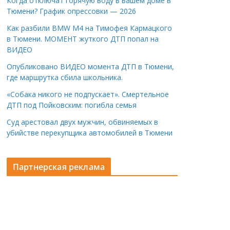
Когда отключат горячую воду в вашем доме в
Тюмени? График опрессовки — 2026
Как разбили BMW M4 на Тимофея Кармацкого
в Тюмени. МОМЕНТ жуткого ДТП попал на
ВИДЕО
Опубликовано ВИДЕО момента ДТП в Тюмени,
где маршрутка сбила школьника.
«Собака никого не подпускает». Смертельное
ДТП под Пойковским: погибла семья
Суд арестовал двух мужчин, обвиняемых в
убийстве перекупщика автомобилей в Тюмени
Партнерская реклама