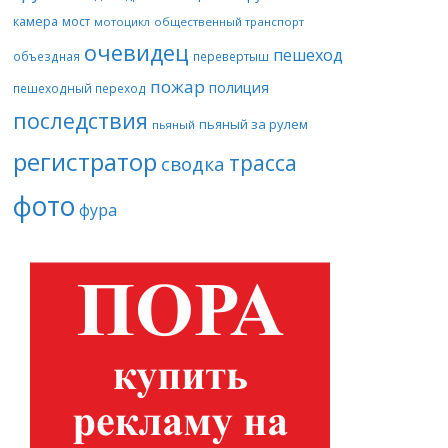
камера
мост
мотоцикл
общественный транспорт
очевидец
пешеход
объездная
перевертыш
пожар
полиция
пешеходный переход
последствия
пьяный за рулем
пьяный
регистратор
трасса
сводка
фото
фура