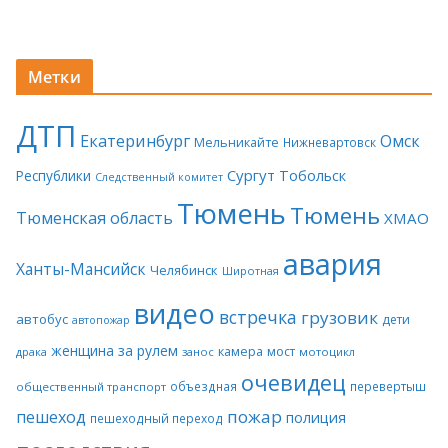
Метки
ДТП
Екатеринбург
Омск
Мельникайте
Нижневартовск
Сургут
Тобольск
Республики
Следственный комитет
Тюмень
Тюмень
Тюменская область
ХМАО
авария
Ханты-Мансийск
Челябинск
Широтная
видео
встречка
грузовик
автобус
дети
автопожар
женщина за рулем
камера
мост
драка
занос
мотоцикл
очевидец
объездная
перевертыш
общественный транспорт
пожар
пешеход
полиция
пешеходный переход