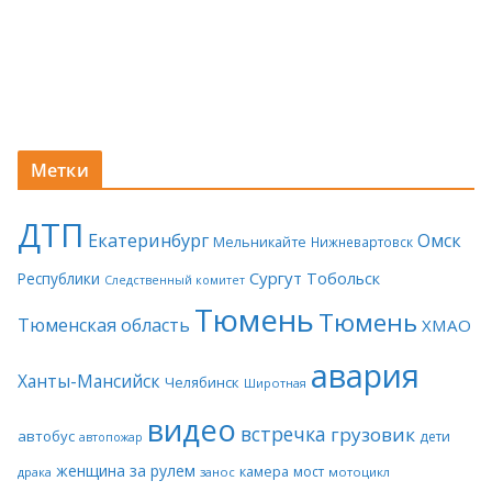
Метки
ДТП
Екатеринбург
Омск
Мельникайте
Нижневартовск
Сургут
Тобольск
Республики
Следственный комитет
Тюмень
Тюмень
Тюменская область
ХМАО
авария
Ханты-Мансийск
Челябинск
Широтная
видео
встречка
грузовик
автобус
дети
автопожар
женщина за рулем
камера
мост
драка
занос
мотоцикл