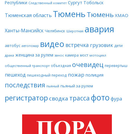
Сургут
Тобольск
Республики
Следственный комитет
Тюмень
Тюмень
Тюменская область
ХМАО
авария
Ханты-Мансийск
Челябинск
Широтная
видео
встречка
грузовик
автобус
дети
автопожар
женщина за рулем
камера
мост
драка
занос
мотоцикл
очевидец
объездная
перевертыш
общественный транспорт
пожар
пешеход
полиция
пешеходный переход
последствия
пьяный за рулем
пьяный
фото
регистратор
трасса
сводка
фура