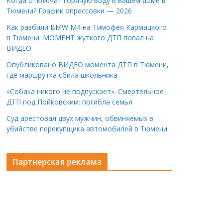
Когда отключат горячую воду в вашем доме в
Тюмени? График опрессовки — 2026
Как разбили BMW M4 на Тимофея Кармацкого
в Тюмени. МОМЕНТ жуткого ДТП попал на
ВИДЕО
Опубликовано ВИДЕО момента ДТП в Тюмени,
где маршрутка сбила школьника.
«Собака никого не подпускает». Смертельное
ДТП под Пойковским: погибла семья
Суд арестовал двух мужчин, обвиняемых в
убийстве перекупщика автомобилей в Тюмени
Партнерская реклама