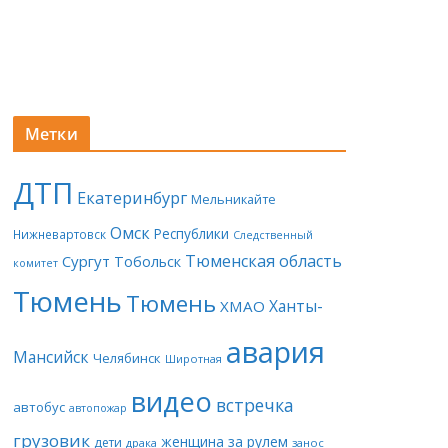
Метки
ДТП
Екатеринбург
Мельникайте
Омск
Республики
Нижневартовск
Следственный
Тюменская область
Сургут
Тобольск
комитет
Тюмень
Тюмень
Ханты-
ХМАО
авария
Мансийск
Челябинск
Широтная
видео
встречка
автобус
автопожар
грузовик
женщина за рулем
дети
драка
занос