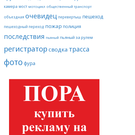
камера
мост
мотоцикл
общественный транспорт
очевидец
пешеход
объездная
перевертыш
пожар
полиция
пешеходный переход
последствия
пьяный за рулем
пьяный
регистратор
трасса
сводка
фото
фура