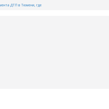
ента ДТП в Тюмени, где
ка.
сь список и график работы
юмени
Адреса пунктов бесплатного
воду в вашем доме в Тюмени?
6
Тимофея Кармацкого в Тюмени.
пал на ВИДЕО