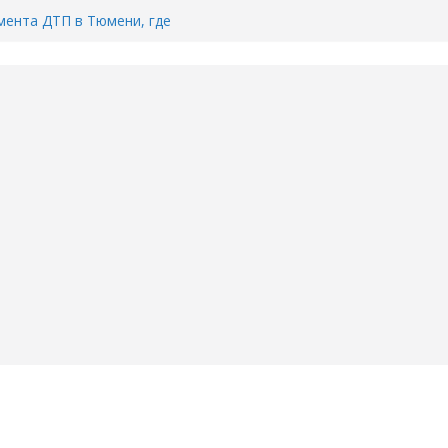
ента ДТП в Тюмени, где
ка.
сь список и график работы
юмени
Адреса пунктов бесплатного
воду в вашем доме в Тюмени?
6
Тимофея Кармацкого в Тюмени.
пал на ВИДЕО