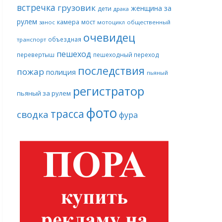
встречка
грузовик
женщина за
дети
драка
рулем
камера
мост
занос
мотоцикл
общественный
очевидец
объездная
транспорт
пешеход
перевертыш
пешеходный переход
последствия
пожар
полиция
пьяный
регистратор
пьяный за рулем
фото
трасса
сводка
фура