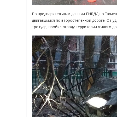
По предварительным данным ГИБДД по Тюменс
двигавшийся по второстепенной дороге. От уд
тротуар, пробил ограду территории жилого до