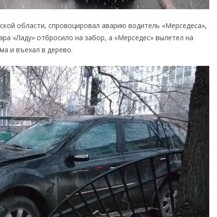
кой области, спровоцировал аварию водитель «Мерседеса»,
ара «Ладу» отбросило на забор, а «Мерседес» вылетел на
ма и въехал в дерево.