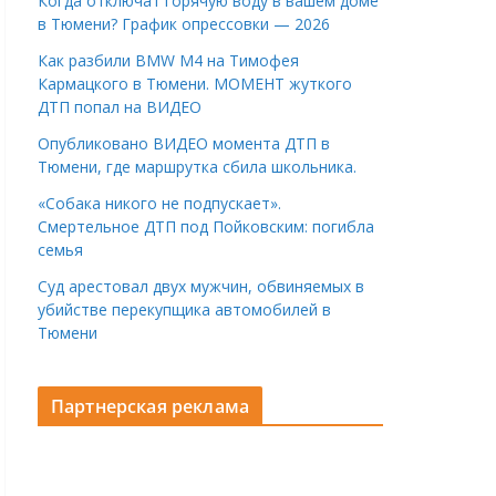
Когда отключат горячую воду в вашем доме
в Тюмени? График опрессовки — 2026
Как разбили BMW M4 на Тимофея
Кармацкого в Тюмени. МОМЕНТ жуткого
ДТП попал на ВИДЕО
Опубликовано ВИДЕО момента ДТП в
Тюмени, где маршрутка сбила школьника.
«Собака никого не подпускает».
Смертельное ДТП под Пойковским: погибла
семья
Суд арестовал двух мужчин, обвиняемых в
убийстве перекупщика автомобилей в
Тюмени
Партнерская реклама