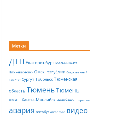
Метки
ДТП
Екатеринбург
Мельникайте
Омск
Республики
Нижневартовск
Следственный
Тюменская
Сургут
Тобольск
комитет
Тюмень
Тюмень
область
Ханты-Мансийск
ХМАО
Челябинск
Широтная
авария
видео
автобус
автопожар