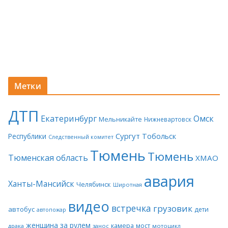
Метки
ДТП
Екатеринбург
Омск
Мельникайте
Нижневартовск
Сургут
Тобольск
Республики
Следственный комитет
Тюмень
Тюмень
Тюменская область
ХМАО
авария
Ханты-Мансийск
Челябинск
Широтная
видео
встречка
грузовик
автобус
дети
автопожар
женщина за рулем
камера
мост
драка
занос
мотоцикл