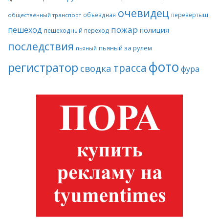
очевидец
объездная
перевертыш
общественный транспорт
пожар
пешеход
полиция
пешеходный переход
последствия
пьяный за рулем
пьяный
фото
регистратор
трасса
сводка
фура