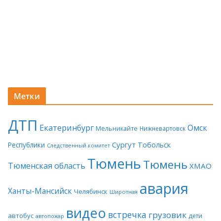
Метки
ДТП
Екатеринбург
Омск
Мельникайте
Нижневартовск
Сургут
Тобольск
Республики
Следственный комитет
Тюмень
Тюмень
Тюменская область
ХМАО
авария
Ханты-Мансийск
Челябинск
Широтная
видео
встречка
грузовик
автобус
дети
автопожар