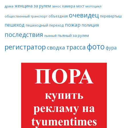
женщина за рулем
камера
мост
драка
занос
мотоцикл
очевидец
объездная
перевертыш
общественный транспорт
пожар
пешеход
полиция
пешеходный переход
последствия
пьяный за рулем
пьяный
фото
регистратор
трасса
сводка
фура