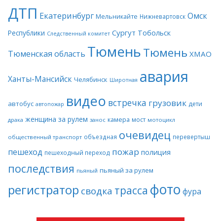
ДТП
Екатеринбург
Омск
Мельникайте
Нижневартовск
Сургут
Тобольск
Республики
Следственный комитет
Тюмень
Тюмень
Тюменская область
ХМАО
авария
Ханты-Мансийск
Челябинск
Широтная
видео
встречка
грузовик
автобус
дети
автопожар
женщина за рулем
камера
мост
драка
занос
мотоцикл
очевидец
объездная
перевертыш
общественный транспорт
пожар
пешеход
полиция
пешеходный переход
последствия
пьяный за рулем
пьяный
фото
регистратор
трасса
сводка
фура