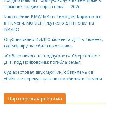
Когда отключат горячую воду в вашем доме в
Тюмени? График опрессовки — 2026
Как разбили BMW M4 на Тимофея Кармацкого
в Тюмени. МОМЕНТ жуткого ДТП попал на
ВИДЕО
Опубликовано ВИДЕО момента ДТП в Тюмени,
где маршрутка сбила школьника.
«Собака никого не подпускает». Смертельное
ДТП под Пойковским: погибла семья
Суд арестовал двух мужчин, обвиняемых в
убийстве перекупщика автомобилей в Тюмени
Партнерская реклама