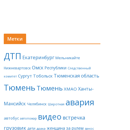
Метки
ДТП
Екатеринбург
Мельникайте
Омск
Республики
Нижневартовск
Следственный
Тюменская область
Сургут
Тобольск
комитет
Тюмень
Тюмень
Ханты-
ХМАО
авария
Мансийск
Челябинск
Широтная
видео
встречка
автобус
автопожар
грузовик
женщина за рулем
дети
драка
занос