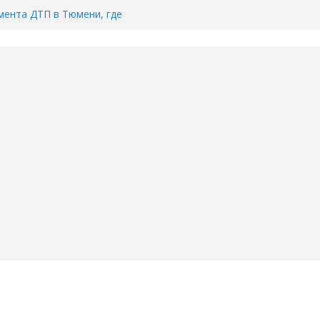
ента ДТП в Тюмени, где
ка.
сь список и график работы
юмени
Адреса пунктов бесплатного
воду в вашем доме в Тюмени?
6
Тимофея Кармацкого в Тюмени.
пал на ВИДЕО