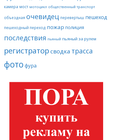
камера
мост
мотоцикл
общественный транспорт
очевидец
пешеход
объездная
перевертыш
пожар
полиция
пешеходный переход
последствия
пьяный за рулем
пьяный
регистратор
трасса
сводка
фото
фура