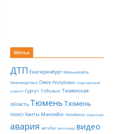
Метки
ДТП
Екатеринбург
Мельникайте
Омск
Республики
Нижневартовск
Следственный
Тюменская
Сургут
Тобольск
комитет
Тюмень
Тюмень
область
Ханты-Мансийск
ХМАО
Челябинск
Широтная
авария
видео
автобус
автопожар