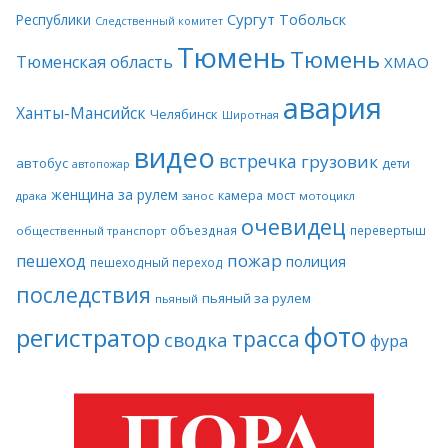
Сургут
Тобольск
Республики
Следственный комитет
Тюмень
Тюмень
Тюменская область
ХМАО
авария
Ханты-Мансийск
Челябинск
Широтная
видео
встречка
грузовик
автобус
дети
автопожар
женщина за рулем
камера
мост
драка
занос
мотоцикл
очевидец
объездная
перевертыш
общественный транспорт
пожар
пешеход
полиция
пешеходный переход
последствия
пьяный за рулем
пьяный
фото
регистратор
трасса
сводка
фура