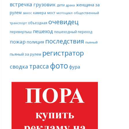
встречка
грузовик
женщина за
дети
драка
рулем
камера
мост
занос
мотоцикл
общественный
очевидец
объездная
транспорт
пешеход
перевертыш
пешеходный переход
последствия
пожар
полиция
пьяный
регистратор
пьяный за рулем
фото
трасса
сводка
фура