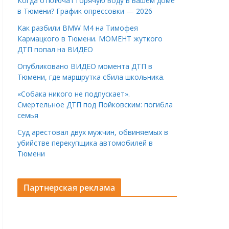
Когда отключат горячую воду в вашем доме
в Тюмени? График опрессовки — 2026
Как разбили BMW M4 на Тимофея
Кармацкого в Тюмени. МОМЕНТ жуткого
ДТП попал на ВИДЕО
Опубликовано ВИДЕО момента ДТП в
Тюмени, где маршрутка сбила школьника.
«Собака никого не подпускает».
Смертельное ДТП под Пойковским: погибла
семья
Суд арестовал двух мужчин, обвиняемых в
убийстве перекупщика автомобилей в
Тюмени
Партнерская реклама