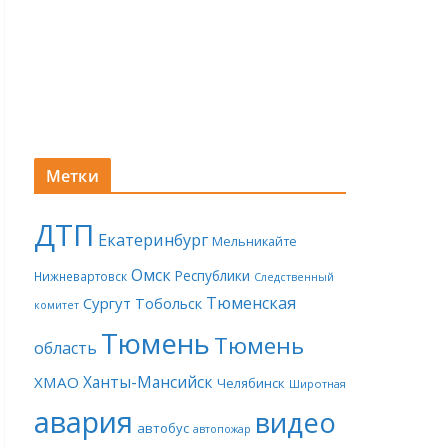
Метки
ДТП
Екатеринбург
Мельникайте
Омск
Республики
Нижневартовск
Следственный
Тюменская
Сургут
Тобольск
комитет
Тюмень
Тюмень
область
Ханты-Мансийск
ХМАО
Челябинск
Широтная
авария
видео
автобус
автопожар