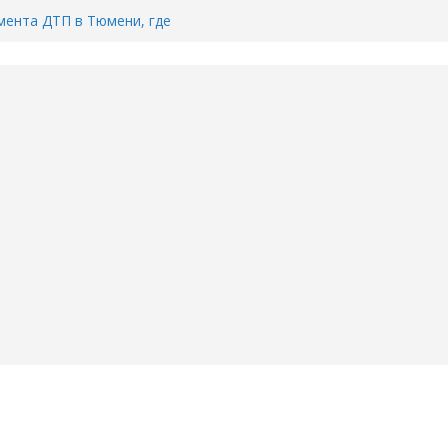
Тимофея Кармацкого в Тюмени.
пал на ВИДЕО
ента ДТП в Тюмени, где
ка.
сь список и график работы
юмени
Адреса пунктов бесплатного
воду в вашем доме в Тюмени?
6