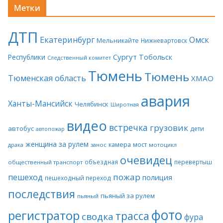
Метки
ДТП
Екатеринбург
Омск
Мельникайте
Нижневартовск
Сургут
Тобольск
Республики
Следственный комитет
Тюмень
Тюмень
Тюменская область
ХМАО
авария
Ханты-Мансийск
Челябинск
Широтная
видео
встречка
грузовик
автобус
дети
автопожар
женщина за рулем
камера
мост
драка
занос
мотоцикл
очевидец
объездная
перевертыш
общественный транспорт
пожар
пешеход
полиция
пешеходный переход
последствия
пьяный за рулем
пьяный
фото
регистратор
трасса
сводка
фура