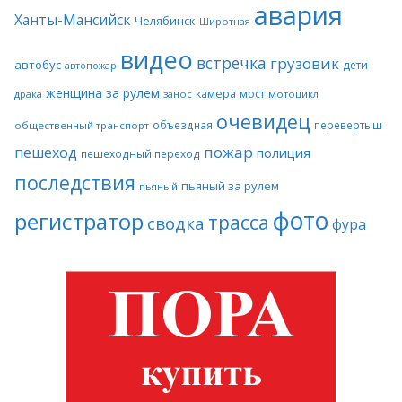
авария
Ханты-Мансийск
Челябинск
Широтная
видео
встречка
грузовик
автобус
дети
автопожар
женщина за рулем
камера
мост
драка
занос
мотоцикл
очевидец
объездная
перевертыш
общественный транспорт
пожар
пешеход
полиция
пешеходный переход
последствия
пьяный за рулем
пьяный
фото
регистратор
трасса
сводка
фура