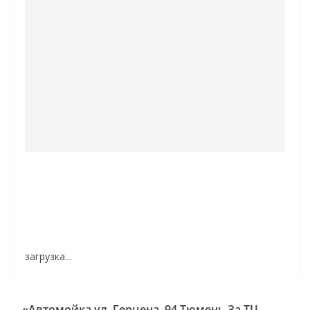
загрузка...
«Автомойка ул. Герцена, 94 Тюмень За ТЦ