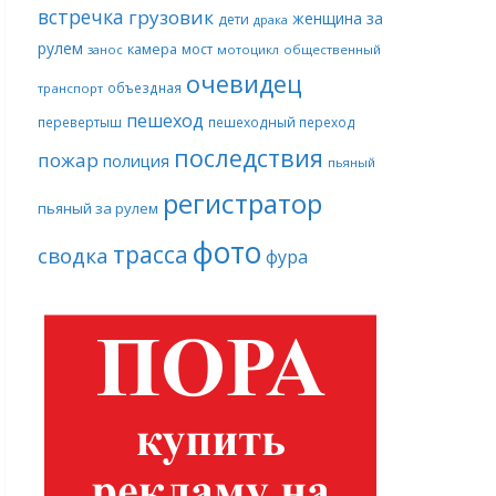
встречка
грузовик
женщина за
дети
драка
рулем
камера
мост
занос
мотоцикл
общественный
очевидец
объездная
транспорт
пешеход
перевертыш
пешеходный переход
последствия
пожар
полиция
пьяный
регистратор
пьяный за рулем
фото
трасса
сводка
фура