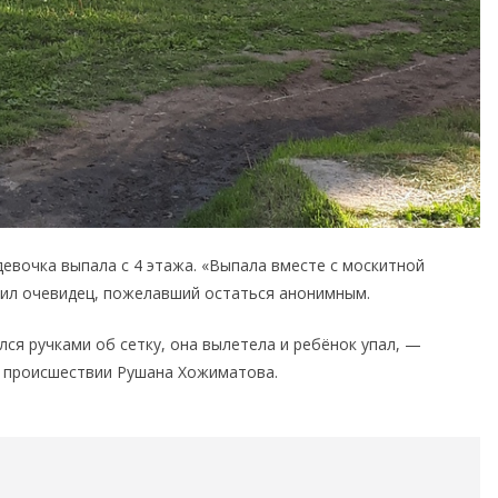
евочка выпала с 4 этажа. «Выпала вместе с москитной
щил очевидец, пожелавший остаться анонимным.
ся ручками об сетку, она вылетела и ребёнок упал, —
о происшествии Рушана Хожиматова.