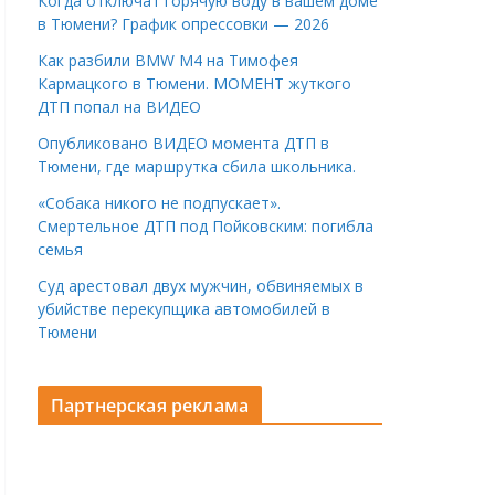
Когда отключат горячую воду в вашем доме
в Тюмени? График опрессовки — 2026
Как разбили BMW M4 на Тимофея
Кармацкого в Тюмени. МОМЕНТ жуткого
ДТП попал на ВИДЕО
Опубликовано ВИДЕО момента ДТП в
Тюмени, где маршрутка сбила школьника.
«Собака никого не подпускает».
Смертельное ДТП под Пойковским: погибла
семья
Суд арестовал двух мужчин, обвиняемых в
убийстве перекупщика автомобилей в
Тюмени
Партнерская реклама