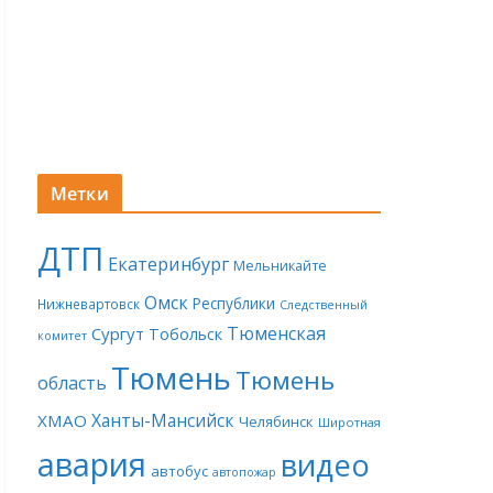
Метки
ДТП
Екатеринбург
Мельникайте
Омск
Республики
Нижневартовск
Следственный
Тюменская
Сургут
Тобольск
комитет
Тюмень
Тюмень
область
Ханты-Мансийск
ХМАО
Челябинск
Широтная
авария
видео
автобус
автопожар