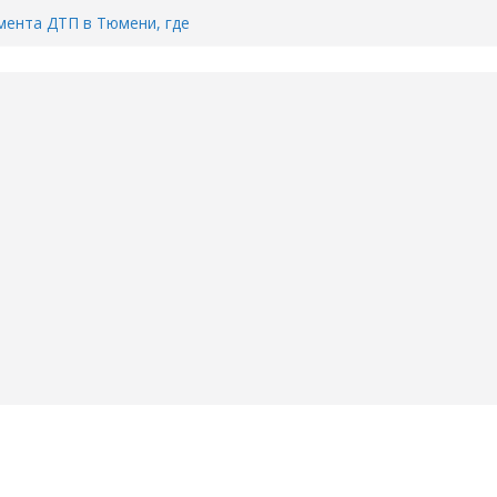
ента ДТП в Тюмени, где
ка.
сь список и график работы
юмени
Адреса пунктов бесплатного
воду в вашем доме в Тюмени?
6
Тимофея Кармацкого в Тюмени.
пал на ВИДЕО