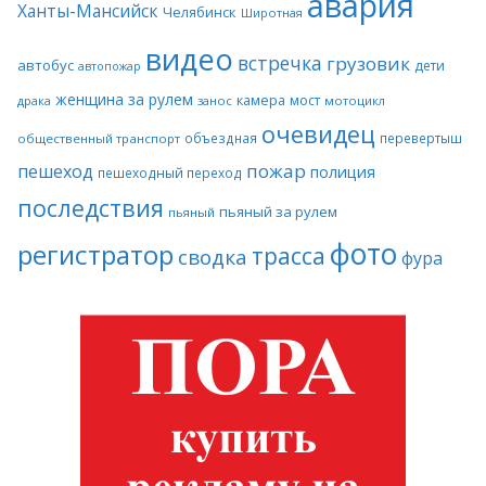
авария
Ханты-Мансийск
Челябинск
Широтная
видео
встречка
грузовик
автобус
дети
автопожар
женщина за рулем
камера
мост
драка
занос
мотоцикл
очевидец
объездная
перевертыш
общественный транспорт
пожар
пешеход
полиция
пешеходный переход
последствия
пьяный за рулем
пьяный
фото
регистратор
трасса
сводка
фура