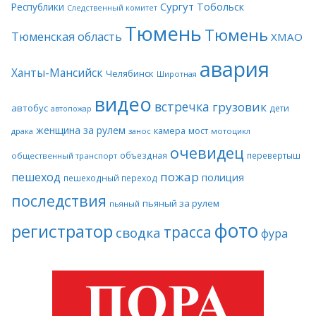
Сургут
Тобольск
Республики
Следственный комитет
Тюмень
Тюмень
Тюменская область
ХМАО
авария
Ханты-Мансийск
Челябинск
Широтная
видео
встречка
грузовик
автобус
дети
автопожар
женщина за рулем
камера
мост
драка
занос
мотоцикл
очевидец
объездная
перевертыш
общественный транспорт
пожар
пешеход
полиция
пешеходный переход
последствия
пьяный за рулем
пьяный
фото
регистратор
трасса
сводка
фура