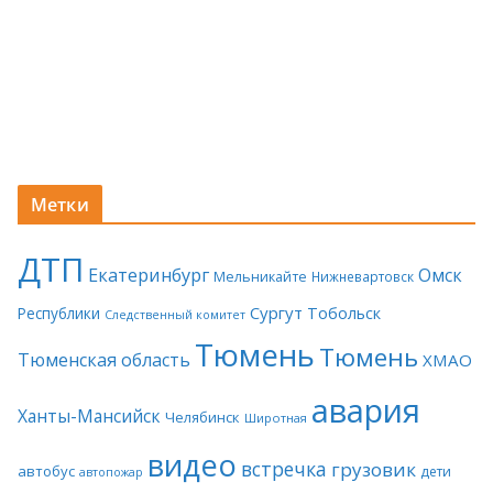
Метки
ДТП
Екатеринбург
Омск
Мельникайте
Нижневартовск
Сургут
Тобольск
Республики
Следственный комитет
Тюмень
Тюмень
Тюменская область
ХМАО
авария
Ханты-Мансийск
Челябинск
Широтная
видео
встречка
грузовик
автобус
дети
автопожар