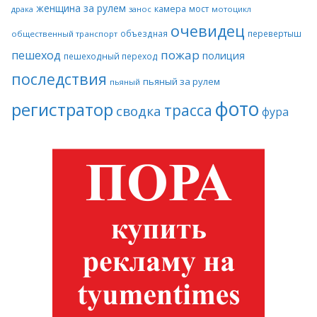
женщина за рулем
камера
мост
драка
занос
мотоцикл
очевидец
объездная
перевертыш
общественный транспорт
пожар
пешеход
полиция
пешеходный переход
последствия
пьяный за рулем
пьяный
фото
регистратор
трасса
сводка
фура