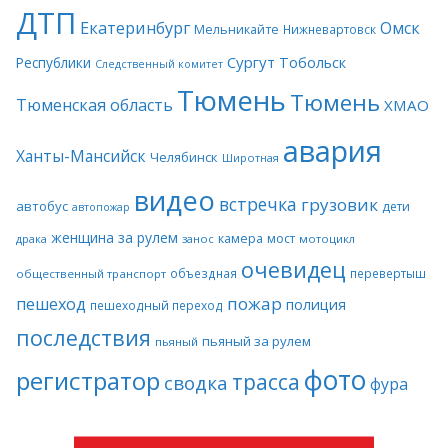
ДТП
Екатеринбург
Омск
Мельникайте
Нижневартовск
Сургут
Тобольск
Республики
Следственный комитет
Тюмень
Тюмень
Тюменская область
ХМАО
авария
Ханты-Мансийск
Челябинск
Широтная
видео
встречка
грузовик
автобус
дети
автопожар
женщина за рулем
камера
мост
драка
занос
мотоцикл
очевидец
объездная
перевертыш
общественный транспорт
пожар
пешеход
полиция
пешеходный переход
последствия
пьяный за рулем
пьяный
фото
регистратор
трасса
сводка
фура