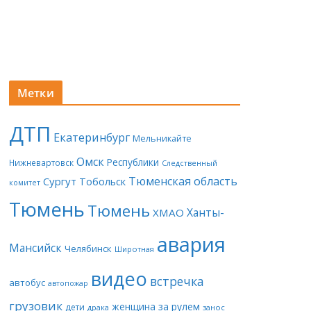
Метки
ДТП
Екатеринбург
Мельникайте
Омск
Республики
Нижневартовск
Следственный
Тюменская область
Сургут
Тобольск
комитет
Тюмень
Тюмень
Ханты-
ХМАО
авария
Мансийск
Челябинск
Широтная
видео
встречка
автобус
автопожар
грузовик
женщина за рулем
дети
драка
занос