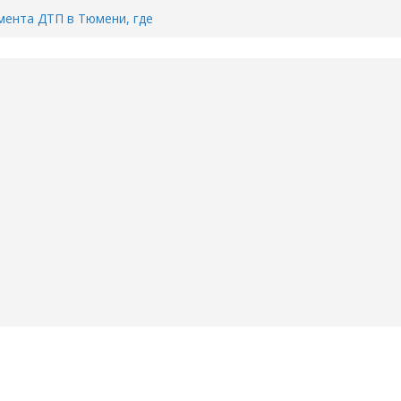
ента ДТП в Тюмени, где
ка.
сь список и график работы
юмени
Адреса пунктов бесплатного
воду в вашем доме в Тюмени?
6
Тимофея Кармацкого в Тюмени.
пал на ВИДЕО