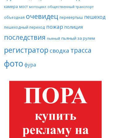
камера
мост
мотоцикл
общественный транспорт
очевидец
пешеход
объездная
перевертыш
пожар
полиция
пешеходный переход
последствия
пьяный за рулем
пьяный
регистратор
трасса
сводка
фото
фура