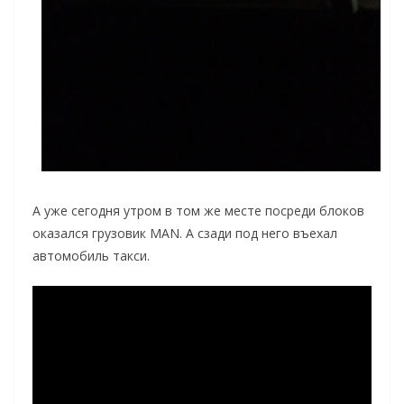
А уже сегодня утром в том же месте посреди блоков
оказался грузовик MAN. А сзади под него въехал
автомобиль такси.