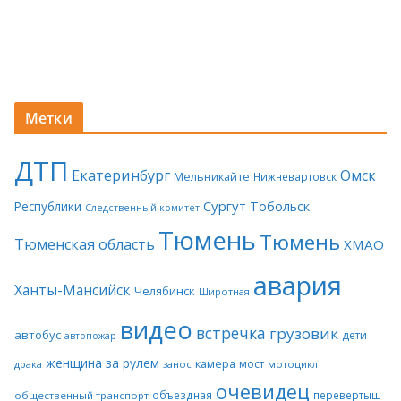
Метки
ДТП
Екатеринбург
Омск
Мельникайте
Нижневартовск
Сургут
Тобольск
Республики
Следственный комитет
Тюмень
Тюмень
Тюменская область
ХМАО
авария
Ханты-Мансийск
Челябинск
Широтная
видео
встречка
грузовик
автобус
дети
автопожар
женщина за рулем
камера
мост
драка
занос
мотоцикл
очевидец
объездная
перевертыш
общественный транспорт