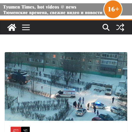
ДТП
ЧП