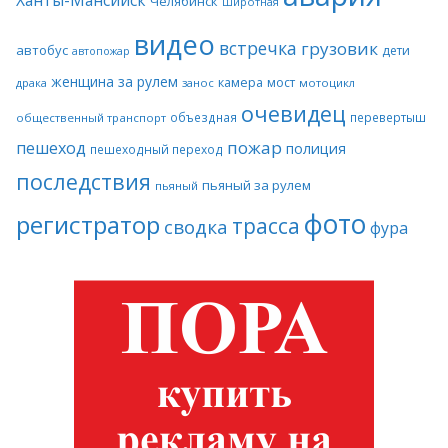
Челябинск
Широтная
видео
встречка
грузовик
автобус
дети
автопожар
женщина за рулем
камера
мост
драка
занос
мотоцикл
очевидец
объездная
перевертыш
общественный транспорт
пожар
пешеход
полиция
пешеходный переход
последствия
пьяный за рулем
пьяный
фото
регистратор
трасса
сводка
фура