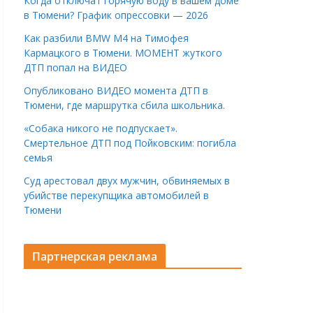
Когда отключат горячую воду в вашем доме
в Тюмени? График опрессовки — 2026
Как разбили BMW M4 на Тимофея
Кармацкого в Тюмени. МОМЕНТ жуткого
ДТП попал на ВИДЕО
Опубликовано ВИДЕО момента ДТП в
Тюмени, где маршрутка сбила школьника.
«Собака никого не подпускает».
Смертельное ДТП под Пойковским: погибла
семья
Суд арестовал двух мужчин, обвиняемых в
убийстве перекупщика автомобилей в
Тюмени
Партнерская реклама