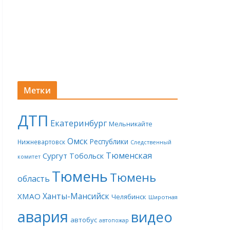
Метки
ДТП
Екатеринбург
Мельникайте
Омск
Республики
Нижневартовск
Следственный
Тюменская
Сургут
Тобольск
комитет
Тюмень
Тюмень
область
Ханты-Мансийск
ХМАО
Челябинск
Широтная
авария
видео
автобус
автопожар