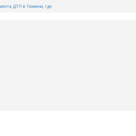
ента ДТП в Тюмени, где
ка.
сь список и график работы
юмени
Адреса пунктов бесплатного
воду в вашем доме в Тюмени?
6
Тимофея Кармацкого в Тюмени.
пал на ВИДЕО