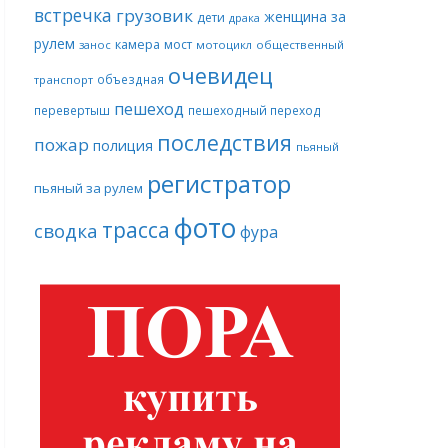
встречка
грузовик
женщина за
дети
драка
рулем
камера
мост
занос
мотоцикл
общественный
очевидец
объездная
транспорт
пешеход
перевертыш
пешеходный переход
последствия
пожар
полиция
пьяный
регистратор
пьяный за рулем
фото
трасса
сводка
фура