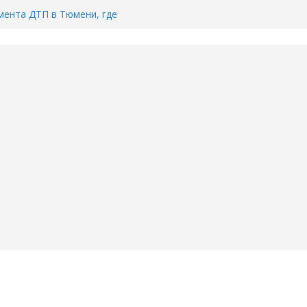
ента ДТП в Тюмени, где
ка.
сь список и график работы
юмени
Адреса пунктов бесплатного
воду в вашем доме в Тюмени?
6
Тимофея Кармацкого в Тюмени.
пал на ВИДЕО