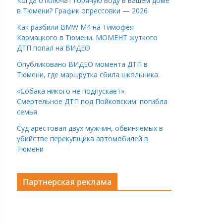
Когда отключат горячую воду в вашем доме
в Тюмени? График опрессовки — 2026
Как разбили BMW M4 на Тимофея
Кармацкого в Тюмени. МОМЕНТ жуткого
ДТП попал на ВИДЕО
Опубликовано ВИДЕО момента ДТП в
Тюмени, где маршрутка сбила школьника.
«Собака никого не подпускает».
Смертельное ДТП под Пойковским: погибла
семья
Суд арестовал двух мужчин, обвиняемых в
убийстве перекупщика автомобилей в
Тюмени
Партнерская реклама