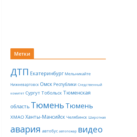
Метки
ДТП
Екатеринбург
Мельникайте
Омск
Республики
Нижневартовск
Следственный
Тюменская
Сургут
Тобольск
комитет
Тюмень
Тюмень
область
Ханты-Мансийск
ХМАО
Челябинск
Широтная
авария
видео
автобус
автопожар