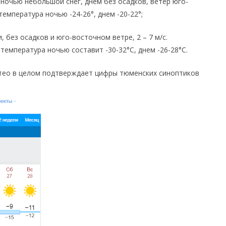
ночью небольшой снег, днем без осадков, ветер юго-
температура ночью -24-26°, днем -20-22°;
 без осадков и юго-восточном ветре, 2 – 7 м/с.
температура ночью составит -30-32°С, днем -26-28°С.
тео в целом подтверждает цифры тюменских синоптиков