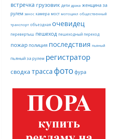
встречка
грузовик
женщина за
дети
драка
рулем
камера
мост
занос
мотоцикл
общественный
очевидец
объездная
транспорт
пешеход
перевертыш
пешеходный переход
последствия
пожар
полиция
пьяный
регистратор
пьяный за рулем
фото
трасса
сводка
фура