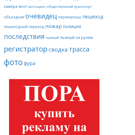
камера
мост
мотоцикл
общественный транспорт
очевидец
пешеход
объездная
перевертыш
пожар
полиция
пешеходный переход
последствия
пьяный за рулем
пьяный
регистратор
трасса
сводка
фото
фура