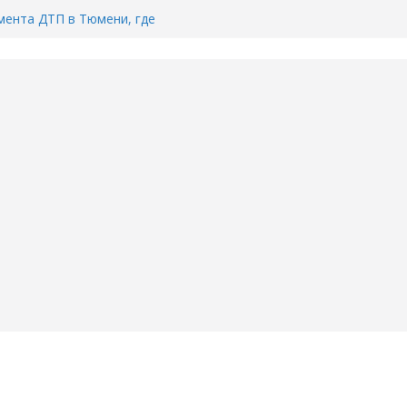
ента ДТП в Тюмени, где
ка.
сь список и график работы
юмени
Адреса пунктов бесплатного
воду в вашем доме в Тюмени?
6
Тимофея Кармацкого в Тюмени.
пал на ВИДЕО