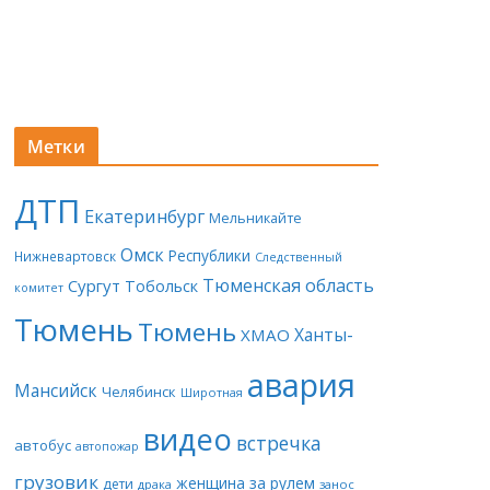
Метки
ДТП
Екатеринбург
Мельникайте
Омск
Республики
Нижневартовск
Следственный
Тюменская область
Сургут
Тобольск
комитет
Тюмень
Тюмень
Ханты-
ХМАО
авария
Мансийск
Челябинск
Широтная
видео
встречка
автобус
автопожар
грузовик
женщина за рулем
дети
драка
занос