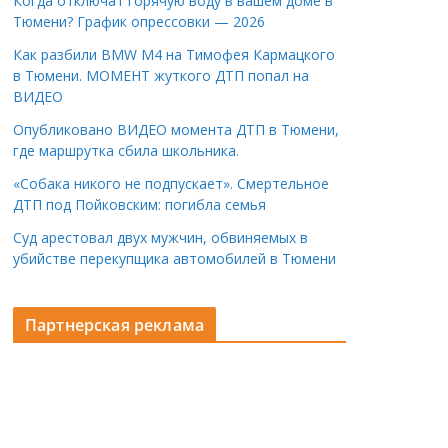
Когда отключат горячую воду в вашем доме в
Тюмени? График опрессовки — 2026
Как разбили BMW M4 на Тимофея Кармацкого
в Тюмени. МОМЕНТ жуткого ДТП попал на
ВИДЕО
Опубликовано ВИДЕО момента ДТП в Тюмени,
где маршрутка сбила школьника.
«Собака никого не подпускает». Смертельное
ДТП под Пойковским: погибла семья
Суд арестовал двух мужчин, обвиняемых в
убийстве перекупщика автомобилей в Тюмени
Партнерская реклама