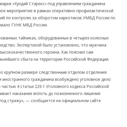
марки «Хундай Старекс» под управлением гражданина
ное мероприятие в рамках оперативно-профилактической
ний по контролю за оборотом наркотиков УМВД России по
овало ГУНК МВД России.
ованных тайниках, оборудованных в четырех колесных
редство. Экспертизой было установлено, что мужчина
высококачественного героина. Как пояснил сам
льнейшего сбыта на территории Российской Федерации.
обо крупном размере следственным отделом отделения
и иностранного гражданина возбуждено уголовное дело
 частью 4 статьи 229.1 Уголовного кодекса Российской
ривает наказание вплоть до пожизненного лишения
под стражу», — сообщается на официальном сайте