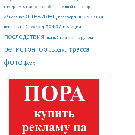
камера
мост
мотоцикл
общественный транспорт
очевидец
пешеход
объездная
перевертыш
пожар
полиция
пешеходный переход
последствия
пьяный за рулем
пьяный
регистратор
трасса
сводка
фото
фура