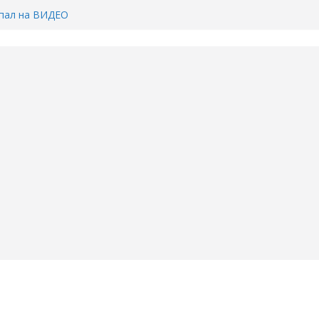
Тимофея Кармацкого в Тюмени.
пал на ВИДЕО
ента ДТП в Тюмени, где
ка.
сь список и график работы
юмени
Адреса пунктов бесплатного
воду в вашем доме в Тюмени?
6