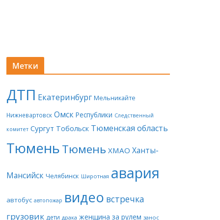
Метки
ДТП
Екатеринбург
Мельникайте
Омск
Республики
Нижневартовск
Следственный
Тюменская область
Сургут
Тобольск
комитет
Тюмень
Тюмень
Ханты-
ХМАО
авария
Мансийск
Челябинск
Широтная
видео
встречка
автобус
автопожар
грузовик
женщина за рулем
дети
драка
занос