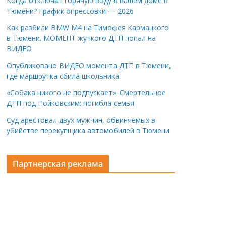
Когда отключат горячую воду в вашем доме в
Тюмени? График опрессовки — 2026
Как разбили BMW M4 на Тимофея Кармацкого
в Тюмени. МОМЕНТ жуткого ДТП попал на
ВИДЕО
Опубликовано ВИДЕО момента ДТП в Тюмени,
где маршрутка сбила школьника.
«Собака никого не подпускает». Смертельное
ДТП под Пойковским: погибла семья
Суд арестовал двух мужчин, обвиняемых в
убийстве перекупщика автомобилей в Тюмени
Партнерская реклама