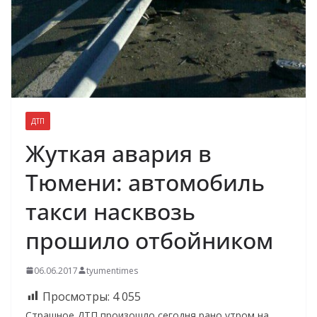
ДТП
Жуткая авария в
Тюмени: автомобиль
такси насквозь
прошило отбойником
06.06.2017
tyumentimes
Просмотры:
4 055
Страшное ДТП произошло сегодня рано утром на