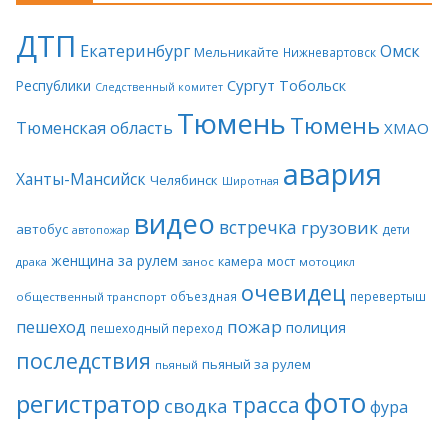
ДТП
Екатеринбург
Омск
Мельникайте
Нижневартовск
Сургут
Тобольск
Республики
Следственный комитет
Тюмень
Тюмень
Тюменская область
ХМАО
авария
Ханты-Мансийск
Челябинск
Широтная
видео
встречка
грузовик
автобус
дети
автопожар
женщина за рулем
камера
мост
драка
занос
мотоцикл
очевидец
объездная
перевертыш
общественный транспорт
пожар
пешеход
полиция
пешеходный переход
последствия
пьяный за рулем
пьяный
фото
регистратор
трасса
сводка
фура