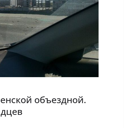
енской объездной.
идцев