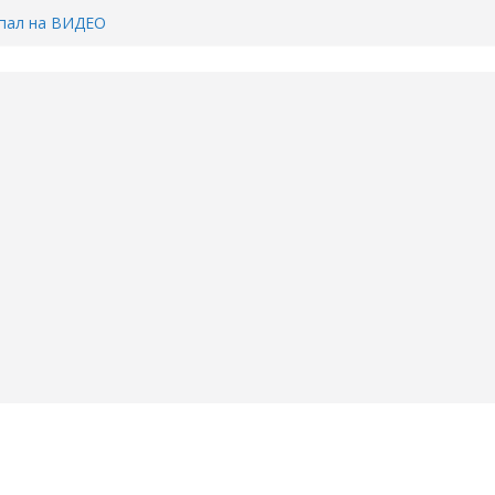
Тимофея Кармацкого в Тюмени.
пал на ВИДЕО
ента ДТП в Тюмени, где
ка.
сь список и график работы
юмени
Адреса пунктов бесплатного
воду в вашем доме в Тюмени?
6