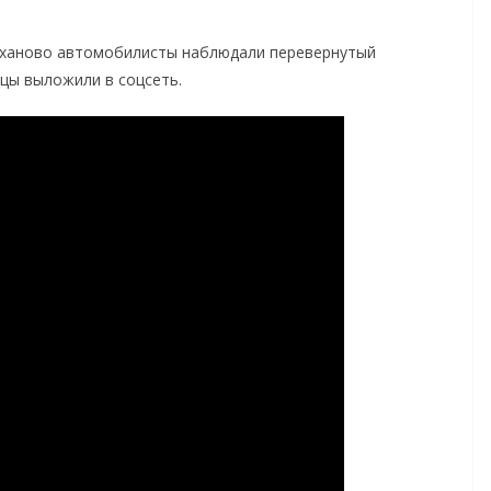
леханово автомобилисты наблюдали перевернутый
цы выложили в соцсеть.