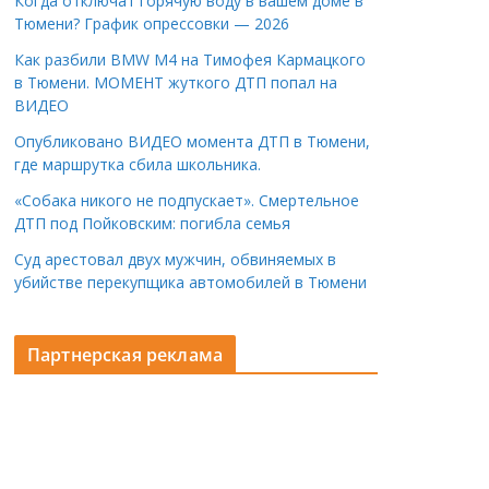
Когда отключат горячую воду в вашем доме в
Тюмени? График опрессовки — 2026
Как разбили BMW M4 на Тимофея Кармацкого
в Тюмени. МОМЕНТ жуткого ДТП попал на
ВИДЕО
Опубликовано ВИДЕО момента ДТП в Тюмени,
где маршрутка сбила школьника.
«Собака никого не подпускает». Смертельное
ДТП под Пойковским: погибла семья
Суд арестовал двух мужчин, обвиняемых в
убийстве перекупщика автомобилей в Тюмени
Партнерская реклама