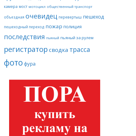
камера
мост
мотоцикл
общественный транспорт
очевидец
пешеход
объездная
перевертыш
пожар
полиция
пешеходный переход
последствия
пьяный за рулем
пьяный
регистратор
трасса
сводка
фото
фура