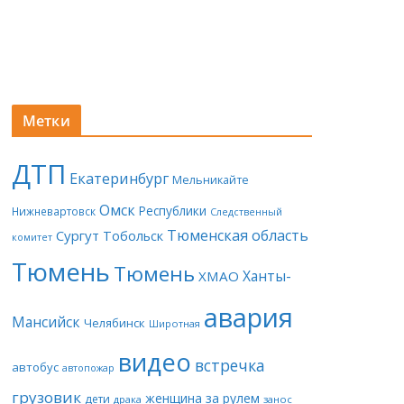
Метки
ДТП
Екатеринбург
Мельникайте
Омск
Республики
Нижневартовск
Следственный
Тюменская область
Сургут
Тобольск
комитет
Тюмень
Тюмень
Ханты-
ХМАО
авария
Мансийск
Челябинск
Широтная
видео
встречка
автобус
автопожар
грузовик
женщина за рулем
дети
драка
занос