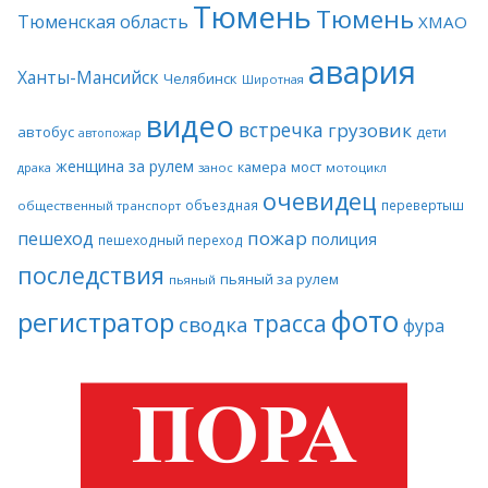
Тюмень
Тюмень
Тюменская область
ХМАО
авария
Ханты-Мансийск
Челябинск
Широтная
видео
встречка
грузовик
автобус
дети
автопожар
женщина за рулем
камера
мост
драка
занос
мотоцикл
очевидец
объездная
перевертыш
общественный транспорт
пожар
пешеход
полиция
пешеходный переход
последствия
пьяный за рулем
пьяный
фото
регистратор
трасса
сводка
фура