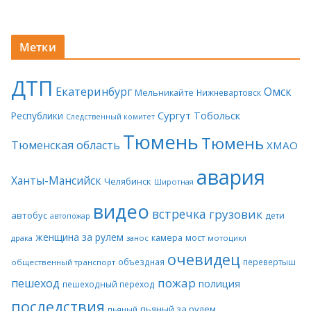
Метки
ДТП
Екатеринбург
Омск
Мельникайте
Нижневартовск
Сургут
Тобольск
Республики
Следственный комитет
Тюмень
Тюмень
Тюменская область
ХМАО
авария
Ханты-Мансийск
Челябинск
Широтная
видео
встречка
грузовик
автобус
дети
автопожар
женщина за рулем
камера
мост
драка
занос
мотоцикл
очевидец
объездная
перевертыш
общественный транспорт
пожар
пешеход
полиция
пешеходный переход
последствия
пьяный за рулем
пьяный