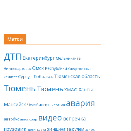
Метки
ДТП
Екатеринбург
Мельникайте
Омск
Республики
Нижневартовск
Следственный
Тюменская область
Сургут
Тобольск
комитет
Тюмень
Тюмень
Ханты-
ХМАО
авария
Мансийск
Челябинск
Широтная
видео
встречка
автобус
автопожар
грузовик
женщина за рулем
дети
драка
занос