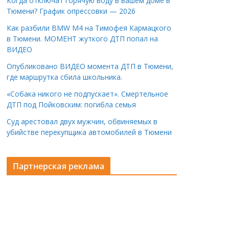
Когда отключат горячую воду в вашем доме в
Тюмени? График опрессовки — 2026
Как разбили BMW M4 на Тимофея Кармацкого
в Тюмени. МОМЕНТ жуткого ДТП попал на
ВИДЕО
Опубликовано ВИДЕО момента ДТП в Тюмени,
где маршрутка сбила школьника.
«Собака никого не подпускает». Смертельное
ДТП под Пойковским: погибла семья
Суд арестовал двух мужчин, обвиняемых в
убийстве перекупщика автомобилей в Тюмени
Партнерская реклама