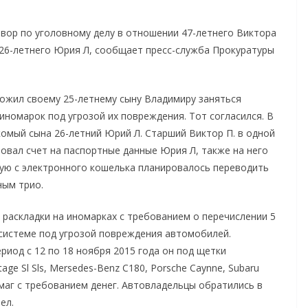
овор по уголовному делу в отношении 47-летнего Виктора
е 26-летнего Юрия Л, сообщает пресс-служба Прокуратуры
дложил своему 25-летнему сыну Владимиру заняться
иномарок под угрозой их повреждения. Тот согласился. В
омый сына 26-летний Юрий Л. Старший Виктор П. в одной
овал счет на паспортные данные Юрия Л, также на него
рую с электронного кошелька планировалось переводить
ным трио.
я раскладки на иномарках с требованием о перечислении 5
 системе под угрозой повреждения автомобилей.
риод с 12 по 18 ноября 2015 года он под щетки
tage Sl Sls, Mersedes-Benz C180, Porsche Caynne, Subaru
умаг с требованием денег. Автовладельцы обратились в
ел.