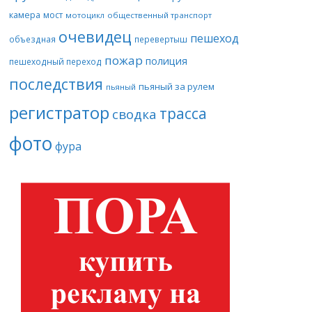
камера
мост
мотоцикл
общественный транспорт
очевидец
пешеход
объездная
перевертыш
пожар
полиция
пешеходный переход
последствия
пьяный за рулем
пьяный
регистратор
трасса
сводка
фото
фура