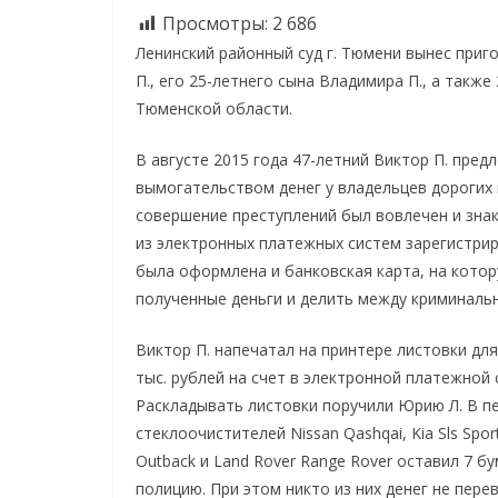
Просмотры:
2 686
Ленинский районный суд г. Тюмени вынес приг
П., его 25-летнего сына Владимира П., а такж
Тюменской области.
В августе 2015 года 47-летний Виктор П. пре
вымогательством денег у владельцев дорогих 
совершение преступлений был вовлечен и знак
из электронных платежных систем зарегистрир
была оформлена и банковская карта, на кото
полученные деньги и делить между криминаль
Виктор П. напечатал на принтере листовки дл
тыс. рублей на счет в электронной платежной
Раскладывать листовки поручили Юрию Л. В пе
стеклоочистителей Nissan Qashqai, Kia Sls Spor
Outback и Land Rover Range Rover оставил 7 б
полицию. При этом никто из них денег не перев