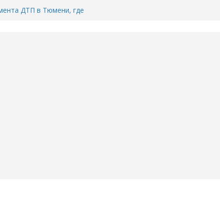
ента ДТП в Тюмени, где
ка.
сь список и график работы
юмени
Адреса пунктов бесплатного
воду в вашем доме в Тюмени?
6
Тимофея Кармацкого в Тюмени.
пал на ВИДЕО