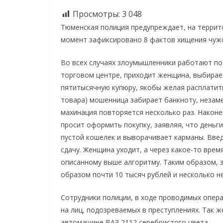
Просмотры:
3 048
Тюменская полиция предупреждает, на террит
момент зафиксировано 8 фактов хищения чужо
Во всех случаях злоумышленники работают по 
торговом центре, приходит женщина, выбирает
пятитысячную купюру, якобы желая расплатить
товара) мошенница забирает банкноту, незаме
махинация повторяется несколько раз. Наконе
просит оформить покупку, заявляя, что деньг
пустой кошелек и выворачивает карманы. Вве
сдачу. Женщина уходит, а через какое-то врем
описанному выше алгоритму. Таким образом, 
образом почти 10 тысяч рублей и несколько н
Сотрудники полиции, в ходе проводимых опер
на лиц, подозреваемых в преступлениях. Так ж
автомашине ВАЗ 2112 серебристого цвета.