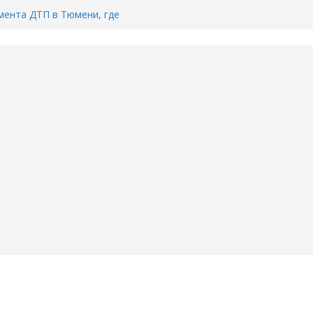
ента ДТП в Тюмени, где
ка.
сь список и график работы
юмени
Адреса пунктов бесплатного
воду в вашем доме в Тюмени?
6
Тимофея Кармацкого в Тюмени.
пал на ВИДЕО