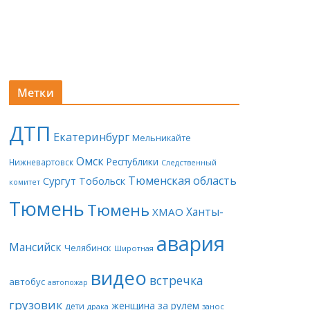
Метки
ДТП
Екатеринбург
Мельникайте
Омск
Республики
Нижневартовск
Следственный
Тюменская область
Сургут
Тобольск
комитет
Тюмень
Тюмень
Ханты-
ХМАО
авария
Мансийск
Челябинск
Широтная
видео
встречка
автобус
автопожар
грузовик
женщина за рулем
дети
драка
занос