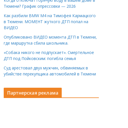
Когда отключат горячую воду в вашем доме в
Тюмени? График опрессовки — 2026
Как разбили BMW M4 на Тимофея Кармацкого
в Тюмени. МОМЕНТ жуткого ДТП попал на
ВИДЕО
Опубликовано ВИДЕО момента ДТП в Тюмени,
где маршрутка сбила школьника.
«Собака никого не подпускает». Смертельное
ДТП под Пойковским: погибла семья
Суд арестовал двух мужчин, обвиняемых в
убийстве перекупщика автомобилей в Тюмени
Партнерская реклама