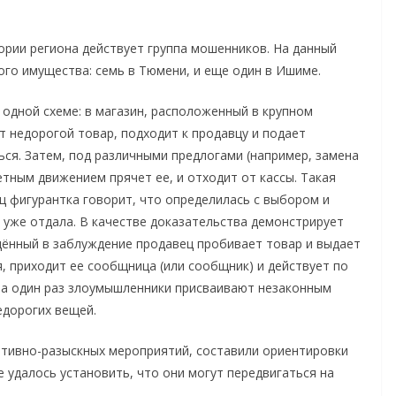
ории региона действует группа мошенников. На данный
го имущества: семь в Тюмени, и еще один в Ишиме.
одной схеме: в магазин, расположенный в крупном
 недорогой товар, подходит к продавцу и подает
ся. Затем, под различными предлогами (например, замена
тным движением прячет ее, и отходит от кассы. Такая
ц фигурантка говорит, что определилась с выбором и
и уже отдала. В качестве доказательства демонстрирует
дённый в заблуждение продавец пробивает товар и выдает
я, приходит ее сообщница (или сообщник) и действует по
за один раз злоумышленники присваивают незаконным
едорогих вещей.
ативно-разыскных мероприятий, составили ориентировки
е удалось установить, что они могут передвигаться на