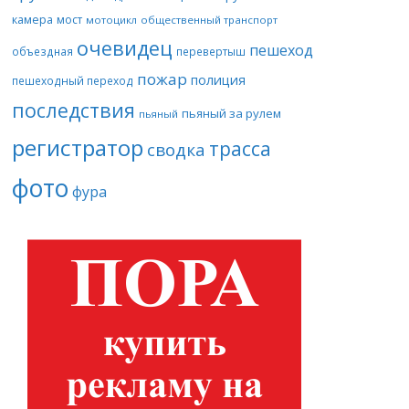
камера
мост
мотоцикл
общественный транспорт
очевидец
пешеход
объездная
перевертыш
пожар
полиция
пешеходный переход
последствия
пьяный за рулем
пьяный
регистратор
трасса
сводка
фото
фура