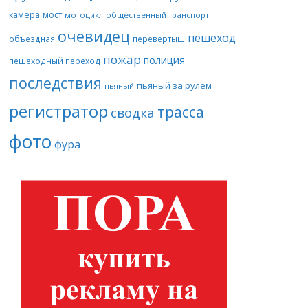
камера
мост
мотоцикл
общественный транспорт
очевидец
пешеход
объездная
перевертыш
пожар
полиция
пешеходный переход
последствия
пьяный за рулем
пьяный
регистратор
трасса
сводка
фото
фура