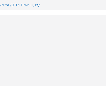
ента ДТП в Тюмени, где
ка.
сь список и график работы
юмени
Адреса пунктов бесплатного
воду в вашем доме в Тюмени?
6
Тимофея Кармацкого в Тюмени.
пал на ВИДЕО