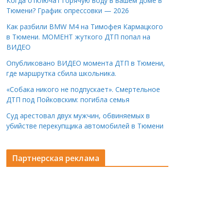
Когда отключат горячую воду в вашем доме в
Тюмени? График опрессовки — 2026
Как разбили BMW M4 на Тимофея Кармацкого
в Тюмени. МОМЕНТ жуткого ДТП попал на
ВИДЕО
Опубликовано ВИДЕО момента ДТП в Тюмени,
где маршрутка сбила школьника.
«Собака никого не подпускает». Смертельное
ДТП под Пойковским: погибла семья
Суд арестовал двух мужчин, обвиняемых в
убийстве перекупщика автомобилей в Тюмени
Партнерская реклама