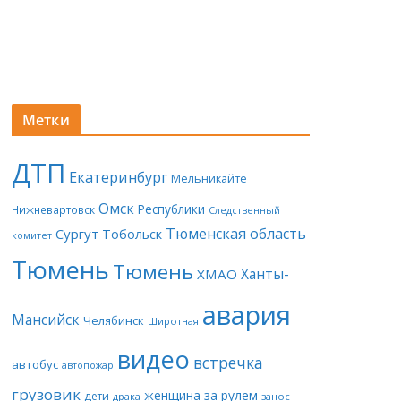
Метки
ДТП
Екатеринбург
Мельникайте
Омск
Республики
Нижневартовск
Следственный
Тюменская область
Сургут
Тобольск
комитет
Тюмень
Тюмень
Ханты-
ХМАО
авария
Мансийск
Челябинск
Широтная
видео
встречка
автобус
автопожар
грузовик
женщина за рулем
дети
драка
занос