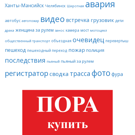
авария
Ханты-Мансийск
Челябинск
Широтная
видео
встречка
грузовик
автобус
дети
автопожар
женщина за рулем
камера
мост
драка
занос
мотоцикл
очевидец
объездная
перевертыш
общественный транспорт
пожар
пешеход
полиция
пешеходный переход
последствия
пьяный за рулем
пьяный
фото
регистратор
трасса
сводка
фура