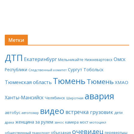
Метки
ДТП
Екатеринбург
Омск
Мельникайте
Нижневартовск
Сургут
Тобольск
Республики
Следственный комитет
Тюмень
Тюмень
Тюменская область
ХМАО
авария
Ханты-Мансийск
Челябинск
Широтная
видео
встречка
грузовик
автобус
дети
автопожар
женщина за рулем
камера
мост
драка
занос
мотоцикл
очевидец
объездная
перевертыш
общественный транспорт